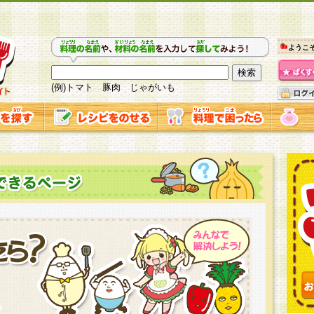
ようこ
(例)トマト 豚肉 じゃがいも