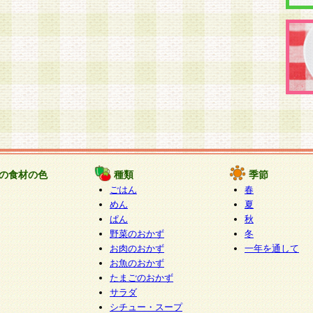
の食材の色
種類
季節
ごはん
春
めん
夏
ぱん
秋
野菜のおかず
冬
お肉のおかず
一年を通して
お魚のおかず
たまごのおかず
サラダ
シチュー・スープ