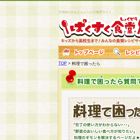
子供向けかんたんレシピの食育サイト
TOP
>
料理で困ったら