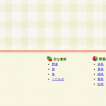
主な食材
野菜
野菜
赤色
肉
黄色
魚
緑色
くだもの
紫色
白色