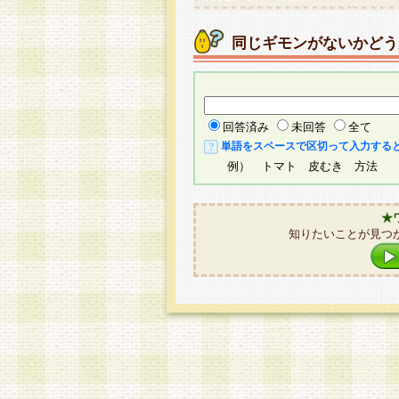
同じギモンがないかどう
回答済み
未回答
全て
単語をスペースで区切って入力する
例） トマト 皮むき 方法
★
知りたいことが見つ