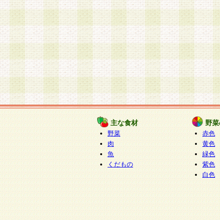
主な食材
野菜
野菜
赤色
肉
黄色
魚
緑色
くだもの
紫色
白色