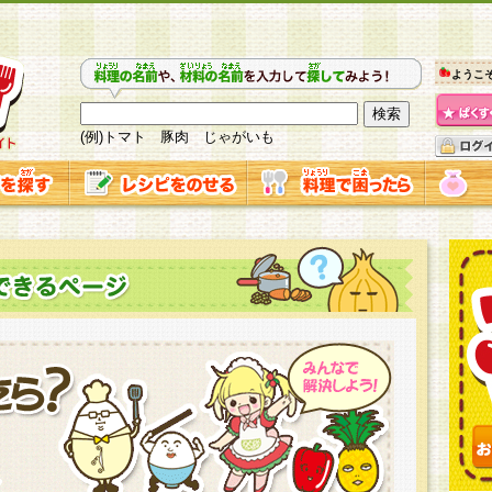
ようこ
(例)トマト 豚肉 じゃがいも