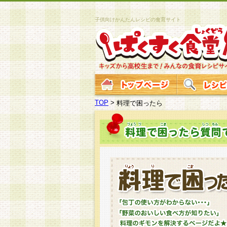
子供向けかんたんレシピの食育サイト
TOP
>
料理で困ったら