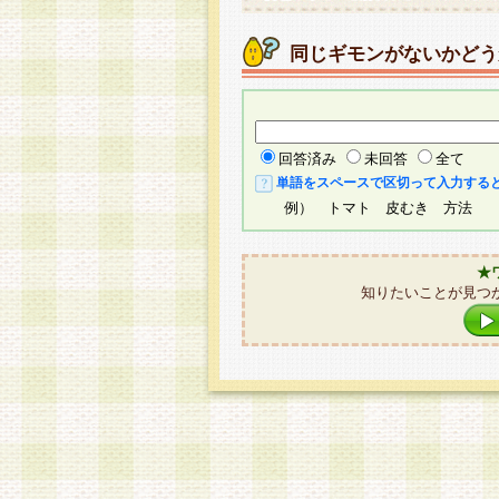
同じギモンがないかどう
回答済み
未回答
全て
単語をスペースで区切って入力する
例） トマト 皮むき 方法
★
知りたいことが見つ