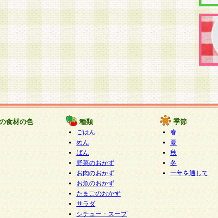
の食材の色
種類
季節
ごはん
春
めん
夏
ぱん
秋
野菜のおかず
冬
お肉のおかず
一年を通して
お魚のおかず
たまごのおかず
サラダ
シチュー・スープ