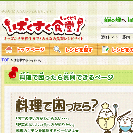
子供向けかんたんレシピの食育サイト
(例)トマト 豚肉
TOP
>
料理で困ったら