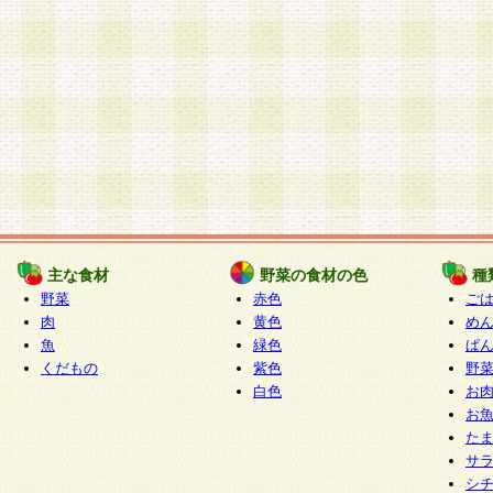
主な食材
野菜の食材の色
種
野菜
赤色
ご
肉
黄色
め
魚
緑色
ぱ
くだもの
紫色
野
白色
お
お
た
サ
シ