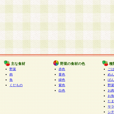
主な食材
野菜の食材の色
種
野菜
赤色
ご
肉
黄色
め
魚
緑色
ぱ
くだもの
紫色
野
白色
お
お
た
サ
シ