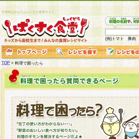
子供向けかんたんレシピの食育サイト
(例)トマト 豚肉
TOP
>
料理で困ったら