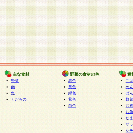
主な食材
野菜の食材の色
種
野菜
赤色
ご
肉
黄色
め
魚
緑色
ぱ
くだもの
紫色
野
白色
お
お
た
サ
シ