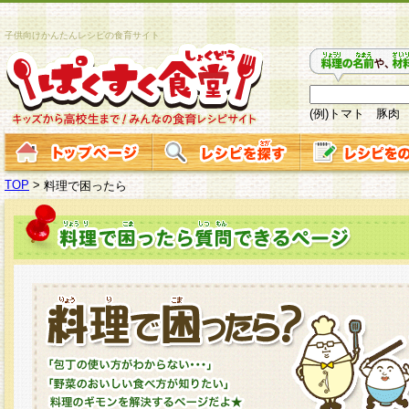
子供向けかんたんレシピの食育サイト
(例)トマト 豚肉
TOP
>
料理で困ったら