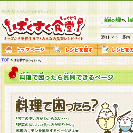
子供向けかんたんレシピの食育サイト
(例)トマト 豚肉
TOP
>
料理で困ったら