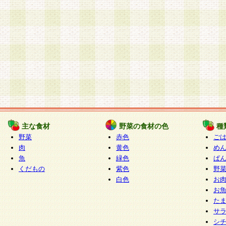
主な食材
野菜の食材の色
種
野菜
赤色
ご
肉
黄色
め
魚
緑色
ぱ
くだもの
紫色
野
白色
お
お
た
サ
シ