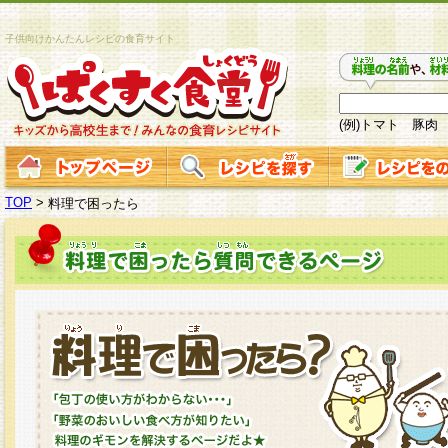
子供向けかんたんレシピの食育サイト
(例)トマト 豚肉
TOP
>
料理で困ったら