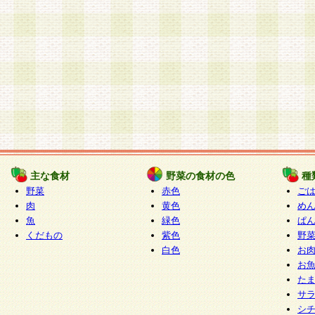
主な食材
野菜の食材の色
種
野菜
赤色
ご
肉
黄色
め
魚
緑色
ぱ
くだもの
紫色
野
白色
お
お
た
サ
シ