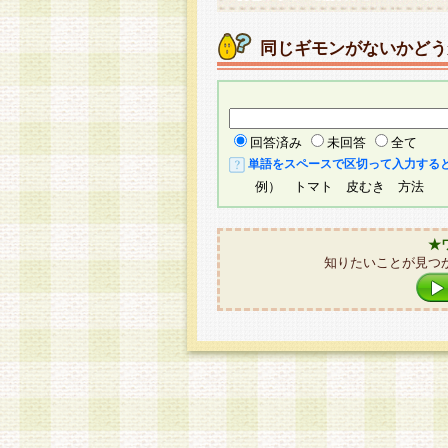
同じギモンがないかどう
回答済み
未回答
全て
単語をスペースで区切って入力する
例） トマト 皮むき 方法
★
知りたいことが見つ