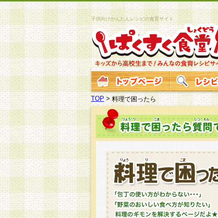
子供向けかんたんレシピの食育サイト
TOP
>
料理で困ったら