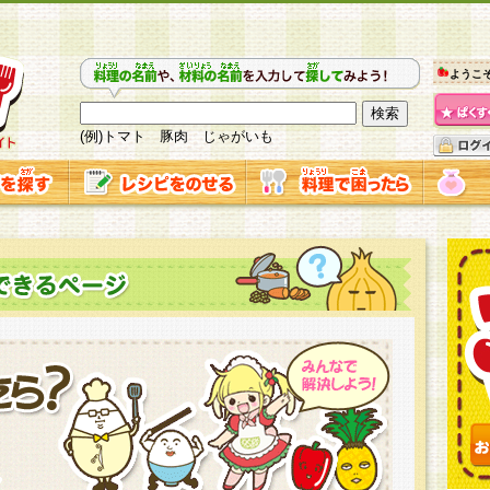
ようこ
(例)トマト 豚肉 じゃがいも