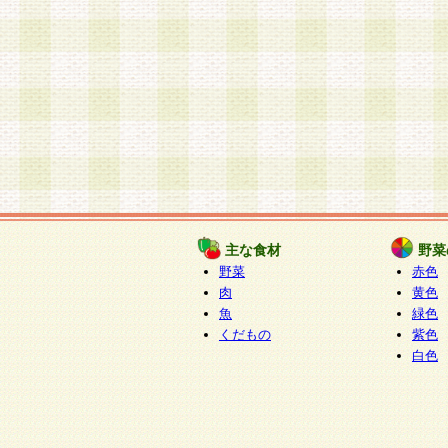
主な食材
野菜
野菜
赤色
肉
黄色
魚
緑色
くだもの
紫色
白色