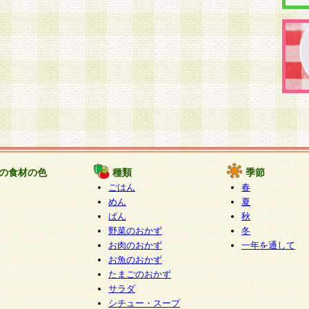
の食材の色
種類
季節
ごはん
春
めん
夏
ぱん
秋
野菜のおかず
冬
お肉のおかず
一年を通して
お魚のおかず
たまごのおかず
サラダ
シチュー・スープ