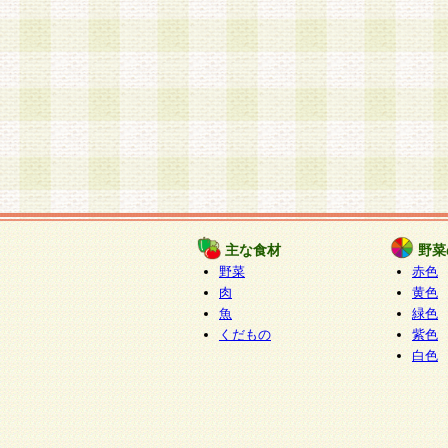
主な食材
野菜
野菜
赤色
肉
黄色
魚
緑色
くだもの
紫色
白色