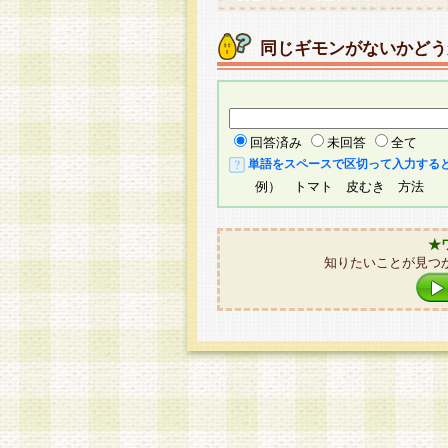
同じギモンがないかどう
回答済み
未回答
全て
単語をスペースで区切って入力する
例） トマト 皮むき 方法
★
知りたいことが見つ