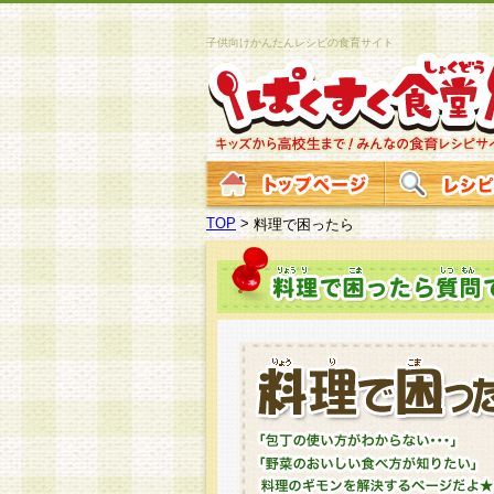
子供向けかんたんレシピの食育サイト
TOP
>
料理で困ったら