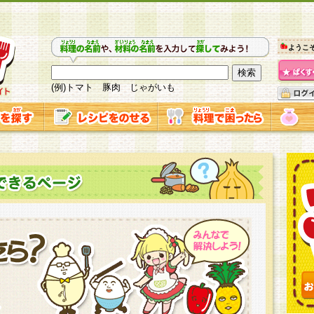
ようこ
(例)トマト 豚肉 じゃがいも