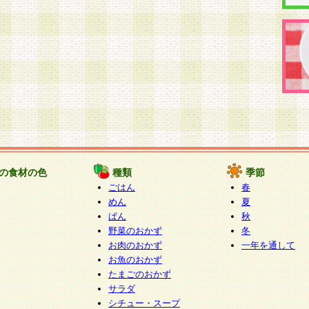
の食材の色
種類
季節
ごはん
春
めん
夏
ぱん
秋
野菜のおかず
冬
お肉のおかず
一年を通して
お魚のおかず
たまごのおかず
サラダ
シチュー・スープ