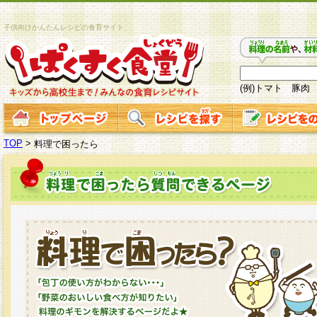
子供向けかんたんレシピの食育サイト
(例)トマト 豚肉
TOP
>
料理で困ったら