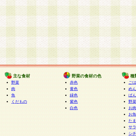
主な食材
野菜の食材の色
種
野菜
赤色
ご
肉
黄色
め
魚
緑色
ぱ
くだもの
紫色
野
白色
お
お
た
サ
シ