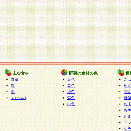
主な食材
野菜の食材の色
種
野菜
赤色
ご
肉
黄色
め
魚
緑色
ぱ
くだもの
紫色
野
白色
お
お
た
サ
シ