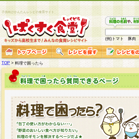
子供向けかんたんレシピの食育サイト
(例)トマト 豚肉
TOP
>
料理で困ったら