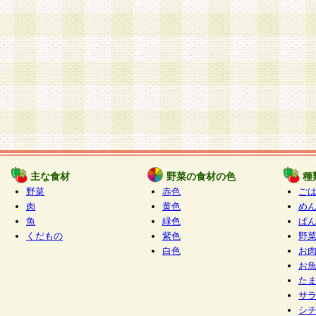
主な食材
野菜の食材の色
種
野菜
赤色
ご
肉
黄色
め
魚
緑色
ぱ
くだもの
紫色
野
白色
お
お
た
サ
シ