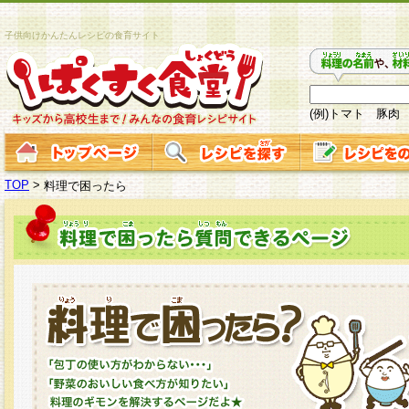
子供向けかんたんレシピの食育サイト
(例)トマト 豚肉
TOP
>
料理で困ったら