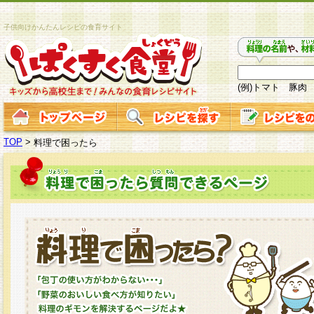
子供向けかんたんレシピの食育サイト
(例)トマト 豚肉
TOP
>
料理で困ったら