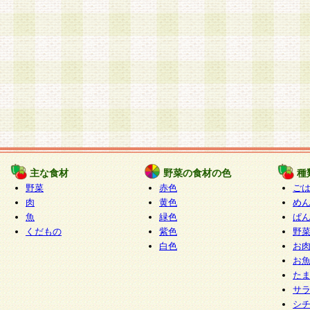
主な食材
野菜の食材の色
種
野菜
赤色
ご
肉
黄色
め
魚
緑色
ぱ
くだもの
紫色
野
白色
お
お
た
サ
シ