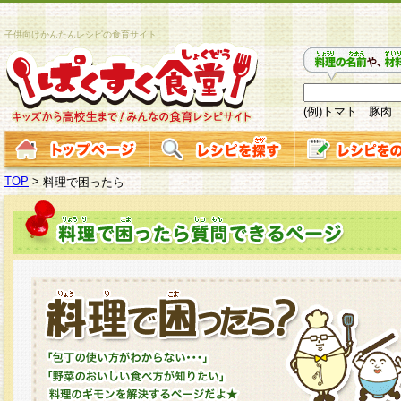
子供向けかんたんレシピの食育サイト
(例)トマト 豚肉
TOP
>
料理で困ったら