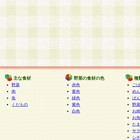
主な食材
野菜の食材の色
種
野菜
赤色
ご
肉
黄色
め
魚
緑色
ぱ
くだもの
紫色
野
白色
お
お
た
サ
シ