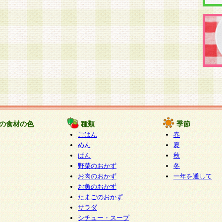
の食材の色
種類
季節
ごはん
春
めん
夏
ぱん
秋
野菜のおかず
冬
お肉のおかず
一年を通して
お魚のおかず
たまごのおかず
サラダ
シチュー・スープ