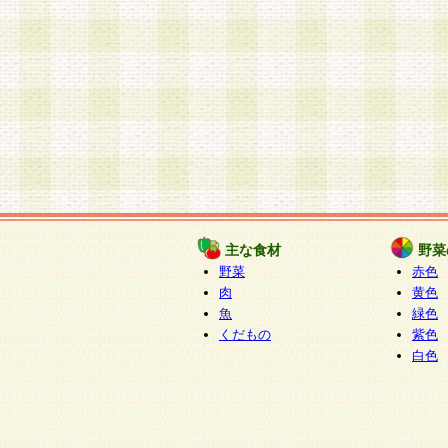
主な食材
野菜
野菜
赤色
肉
黄色
魚
緑色
くだもの
紫色
白色