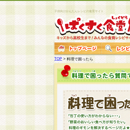
子供向けかんたんレシピの食育サイト
TOP
>
料理で困ったら