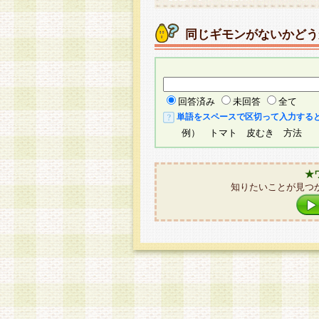
同じギモンがないかどう
回答済み
未回答
全て
単語をスペースで区切って入力する
例） トマト 皮むき 方法
★
知りたいことが見つ