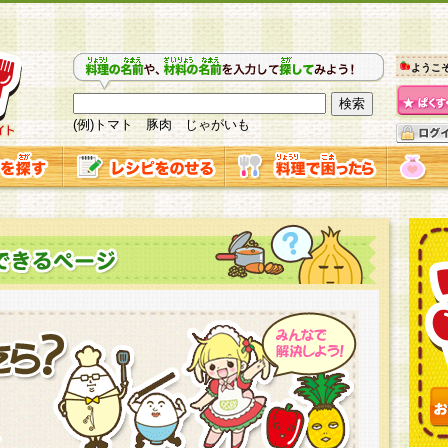
ようこ
(例)トマト 豚肉 じゃがいも