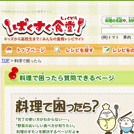
子供向けかんたんレシピの食育サイト
(例)トマト 豚肉
TOP
>
料理で困ったら