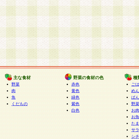
主な食材
野菜の食材の色
種
野菜
赤色
ご
肉
黄色
め
魚
緑色
ぱ
くだもの
紫色
野
白色
お
お
た
サ
シ