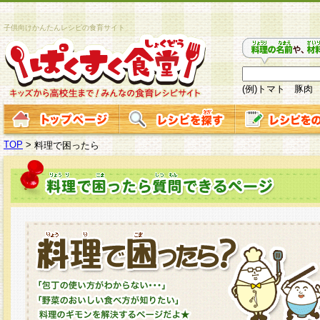
子供向けかんたんレシピの食育サイト
(例)トマト 豚肉
TOP
>
料理で困ったら