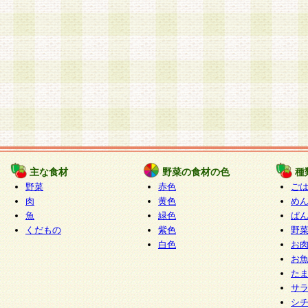
主な食材
野菜の食材の色
種
野菜
赤色
ご
肉
黄色
め
魚
緑色
ぱ
くだもの
紫色
野
白色
お
お
た
サ
シ