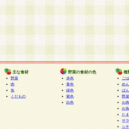
主な食材
野菜の食材の色
種
野菜
赤色
ご
肉
黄色
め
魚
緑色
ぱ
くだもの
紫色
野
白色
お
お
た
サ
シ