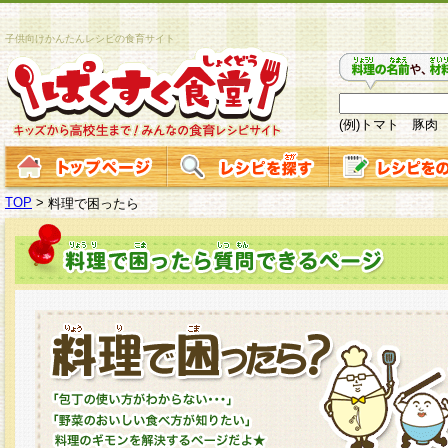
子供向けかんたんレシピの食育サイト
(例)トマト 豚肉
TOP
>
料理で困ったら