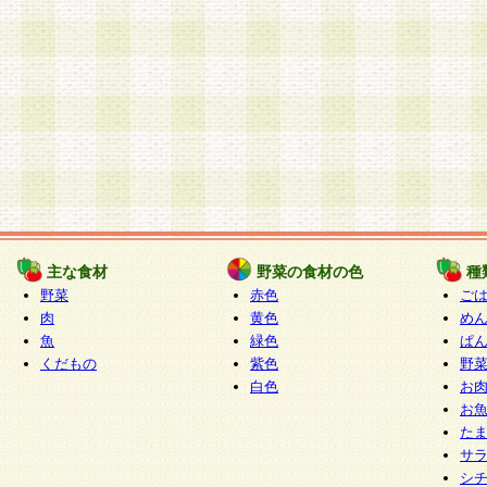
主な食材
野菜の食材の色
種
野菜
赤色
ご
肉
黄色
め
魚
緑色
ぱ
くだもの
紫色
野
白色
お
お
た
サ
シ