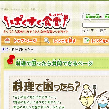
子供向けかんたんレシピの食育サイト
(例)トマト 豚肉
TOP
>
料理で困ったら