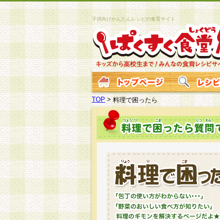
子供向けかんたんレシピの食育サイト
TOP
>
料理で困ったら