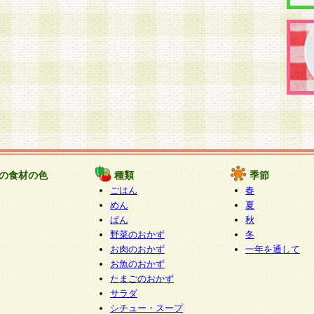
の食材の色
種類
季節
ごはん
春
めん
夏
ぱん
秋
野菜のおかず
冬
お肉のおかず
一年を通して
お魚のおかず
たまごのおかず
サラダ
シチュー・スープ