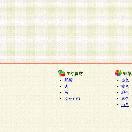
主な食材
野菜
野菜
赤色
肉
黄色
魚
緑色
くだもの
紫色
白色