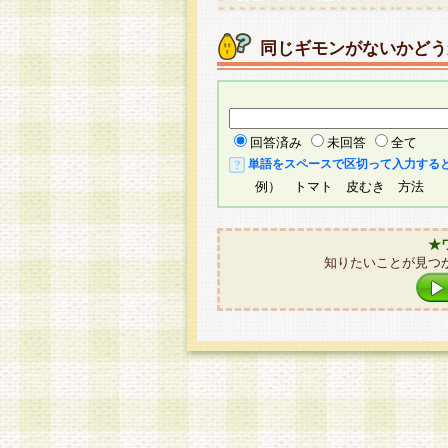
同じギモンがないかどう
回答済み
未回答
全て
単語をスペースで区切って入力する
例） トマト 皮むき 方法
★
知りたいことが見つ