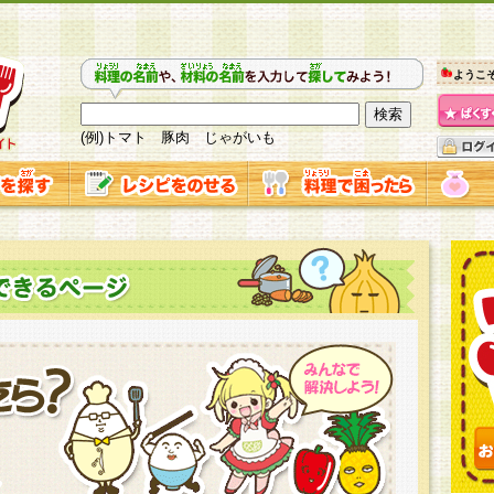
ようこ
(例)トマト 豚肉 じゃがいも