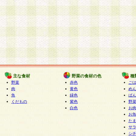
主な食材
野菜の食材の色
種
野菜
赤色
ご
肉
黄色
め
魚
緑色
ぱ
くだもの
紫色
野
白色
お
お
た
サ
シ