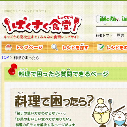
子供向けかんたんレシピの食育サイト
(例)トマト 豚肉
TOP
>
料理で困ったら