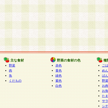
主な食材
野菜の食材の色
種
野菜
赤色
ご
肉
黄色
め
魚
緑色
ぱ
くだもの
紫色
野
白色
お
お
た
サ
シ