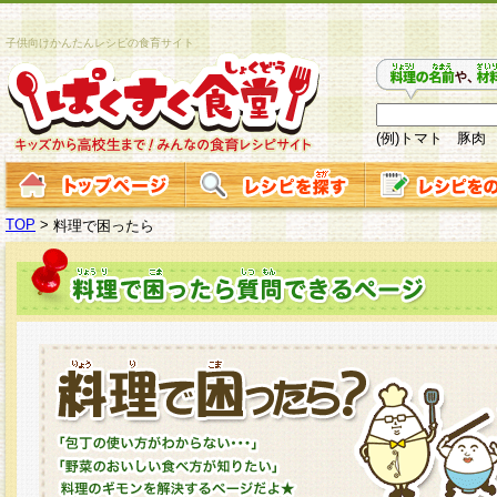
子供向けかんたんレシピの食育サイト
(例)トマト 豚肉
TOP
>
料理で困ったら