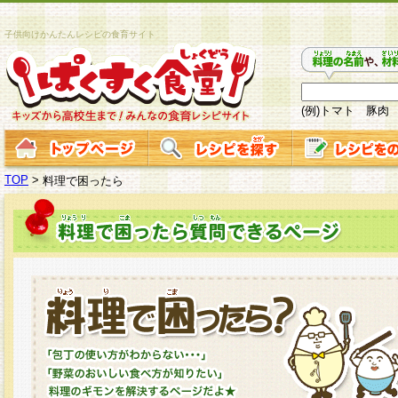
子供向けかんたんレシピの食育サイト
(例)トマト 豚肉
TOP
>
料理で困ったら