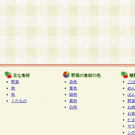
主な食材
野菜の食材の色
種
野菜
赤色
ご
肉
黄色
め
魚
緑色
ぱ
くだもの
紫色
野
白色
お
お
た
サ
シ