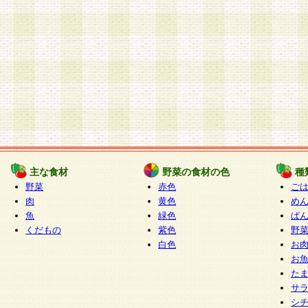
主な食材
野菜の食材の色
種
野菜
赤色
ご
肉
黄色
め
魚
緑色
ぱ
くだもの
紫色
野
白色
お
お
た
サ
シ