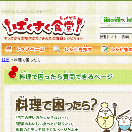
子供向けかんたんレシピの食育サイト
(例)トマト 豚肉
TOP
>
料理で困ったら