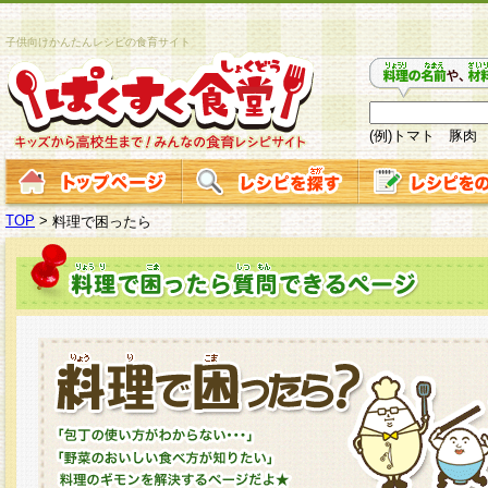
子供向けかんたんレシピの食育サイト
(例)トマト 豚肉
TOP
>
料理で困ったら