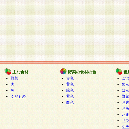
主な食材
野菜の食材の色
種
野菜
赤色
ご
肉
黄色
め
魚
緑色
ぱ
くだもの
紫色
野
白色
お
お
た
サ
シ