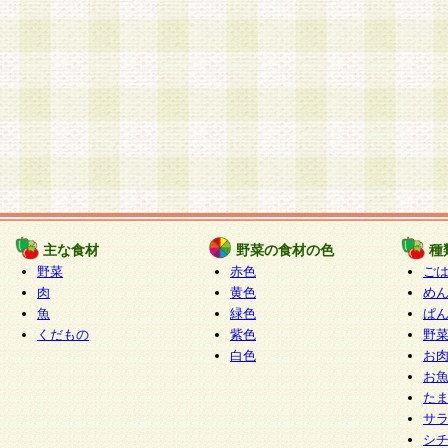
主な食材
野菜の食材の色
種
野菜
赤色
ご
肉
黄色
め
魚
緑色
ぱ
くだもの
紫色
野
白色
お
お
た
サ
シ