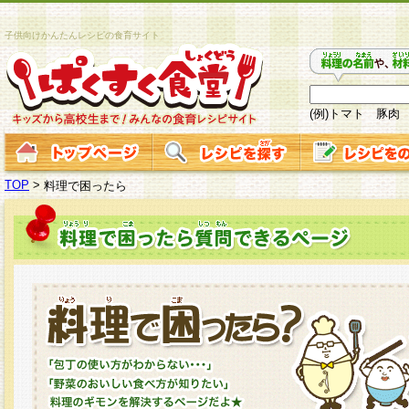
子供向けかんたんレシピの食育サイト
(例)トマト 豚肉
TOP
>
料理で困ったら