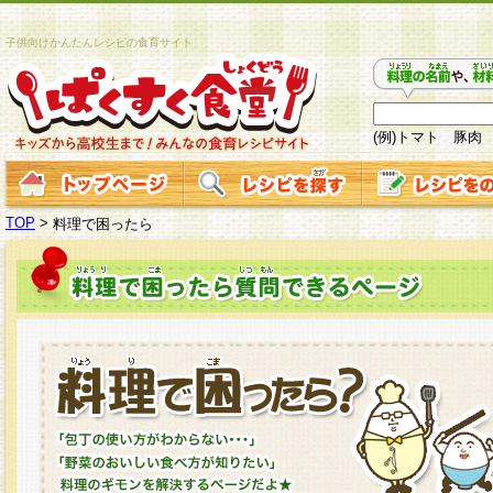
子供向けかんたんレシピの食育サイト
(例)トマト 豚肉
TOP
>
料理で困ったら