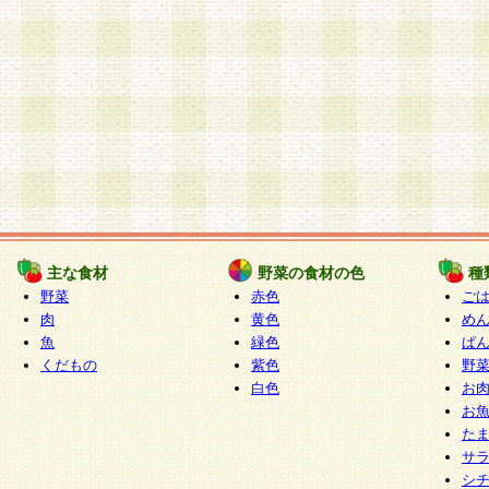
主な食材
野菜の食材の色
種
野菜
赤色
ご
肉
黄色
め
魚
緑色
ぱ
くだもの
紫色
野
白色
お
お
た
サ
シ