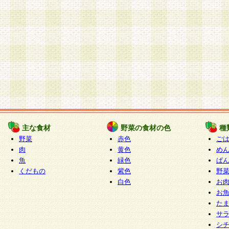
主な食材
野菜の食材の色
種
野菜
赤色
ご
肉
黄色
め
魚
緑色
ぱ
くだもの
紫色
野
白色
お
お
た
サ
シ