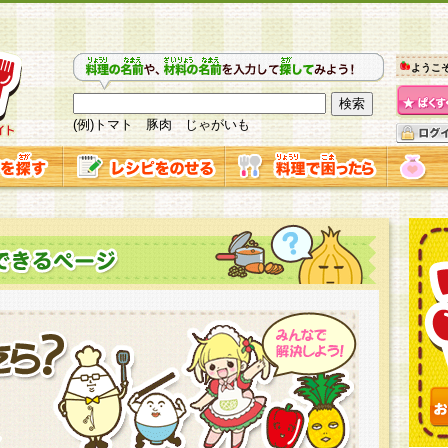
ようこ
(例)トマト 豚肉 じゃがいも