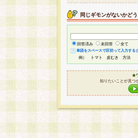
同じギモンがないかどう
回答済み
未回答
全て
単語をスペースで区切って入力する
例） トマト 皮むき 方法
★
知りたいことが見つ