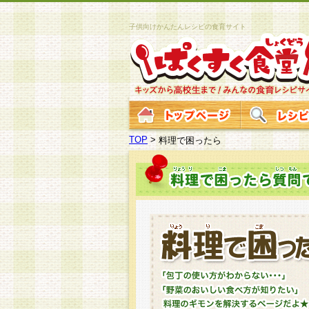
子供向けかんたんレシピの食育サイト
TOP
>
料理で困ったら