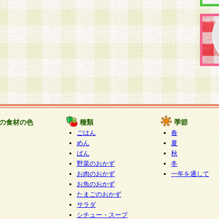
の食材の色
種類
季節
ごはん
春
めん
夏
ぱん
秋
野菜のおかず
冬
お肉のおかず
一年を通して
お魚のおかず
たまごのおかず
サラダ
シチュー・スープ