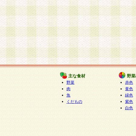
主な食材
野菜
野菜
赤色
肉
黄色
魚
緑色
くだもの
紫色
白色