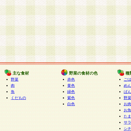
主な食材
野菜の食材の色
種
野菜
赤色
ご
肉
黄色
め
魚
緑色
ぱ
くだもの
紫色
野
白色
お
お
た
サ
シ