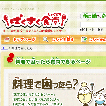
子供向けかんたんレシピの食育サイト
(例)トマト 豚肉
TOP
>
料理で困ったら