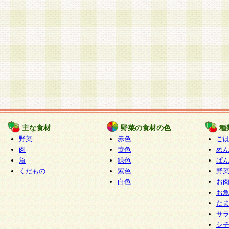
主な食材
野菜の食材の色
種
野菜
赤色
ご
肉
黄色
め
魚
緑色
ぱ
くだもの
紫色
野
白色
お
お
た
サ
シ