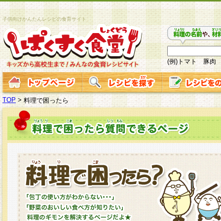
子供向けかんたんレシピの食育サイト
(例)トマト 豚肉
TOP
>
料理で困ったら