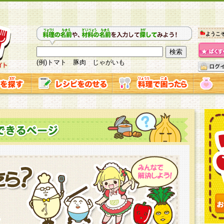
ようこ
(例)トマト 豚肉 じゃがいも