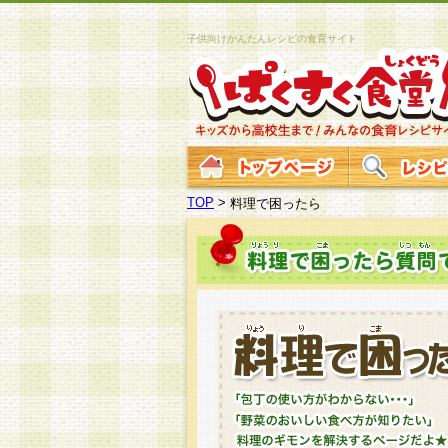
子供向けかんたんレシピの食育サイト
TOP
>
料理で困ったら