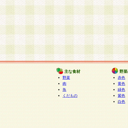
主な食材
野菜
野菜
赤色
肉
黄色
魚
緑色
くだもの
紫色
白色