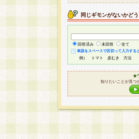
同じギモンがないかどう
回答済み
未回答
全て
単語をスペースで区切って入力する
例） トマト 皮むき 方法
★
知りたいことが見つ