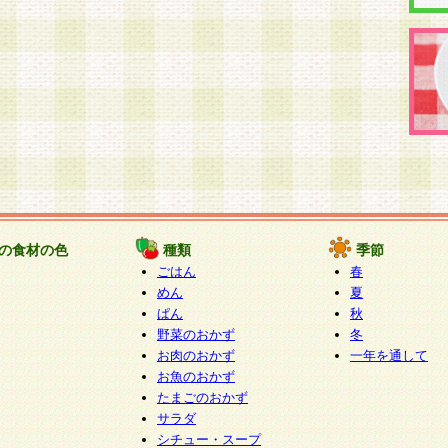
の食材の色
種類
季節
ごはん
春
めん
夏
ぱん
秋
野菜のおかず
冬
お肉のおかず
一年を通して
お魚のおかず
たまごのおかず
サラダ
シチュー・スープ