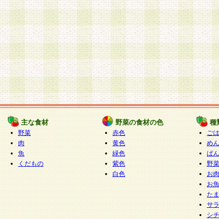
主な食材
野菜の食材の色
種
野菜
赤色
ご
肉
黄色
め
魚
緑色
ぱ
くだもの
紫色
野
白色
お
お
た
サ
シ