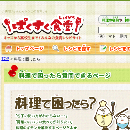
子供向けかんたんレシピの食育サイト
(例)トマト 豚肉
TOP
>
料理で困ったら