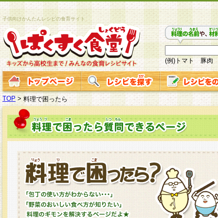
子供向けかんたんレシピの食育サイト
(例)トマト 豚肉
TOP
>
料理で困ったら