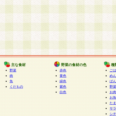
主な食材
野菜の食材の色
種
野菜
赤色
ご
肉
黄色
め
魚
緑色
ぱ
くだもの
紫色
野
白色
お
お
た
サ
シ