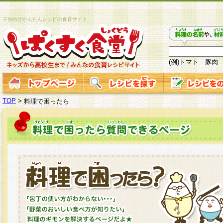
子供向けかんたんレシピの食育サイト
(例)トマト 豚肉
TOP
>
料理で困ったら