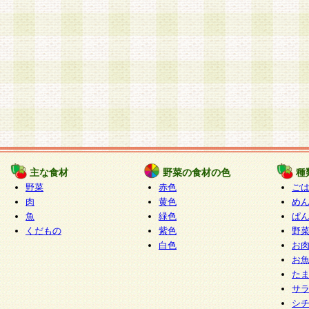
主な食材
野菜の食材の色
種
野菜
赤色
ご
肉
黄色
め
魚
緑色
ぱ
くだもの
紫色
野
白色
お
お
た
サ
シ