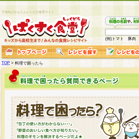
子供向けかんたんレシピの食育サイト
(例)トマト 豚肉
TOP
>
料理で困ったら