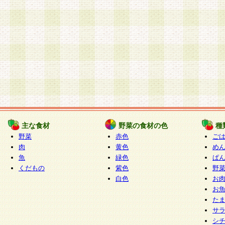
主な食材
野菜の食材の色
種
野菜
赤色
ご
肉
黄色
め
魚
緑色
ぱ
くだもの
紫色
野
白色
お
お
た
サ
シ