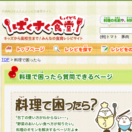
子供向けかんたんレシピの食育サイト
(例)トマト 豚肉
TOP
>
料理で困ったら