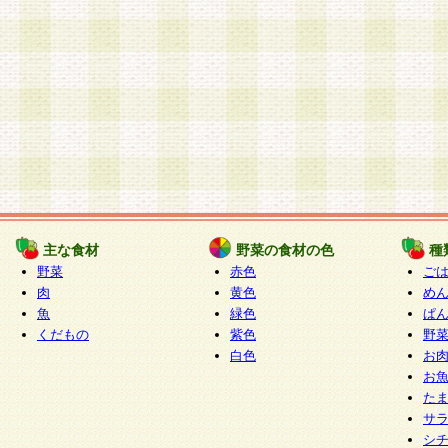
主な食材
野菜の食材の色
種
野菜
赤色
ご
肉
黄色
め
魚
緑色
ぱ
くだもの
紫色
野
白色
お
お
た
サ
シ