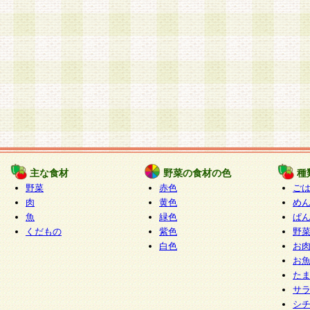
主な食材
野菜の食材の色
種
野菜
赤色
ご
肉
黄色
め
魚
緑色
ぱ
くだもの
紫色
野
白色
お
お
た
サ
シ