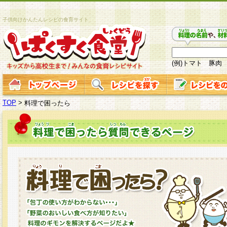
子供向けかんたんレシピの食育サイト
(例)トマト 豚肉
TOP
>
料理で困ったら