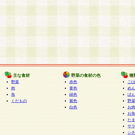
主な食材
野菜の食材の色
種
野菜
赤色
ご
肉
黄色
め
魚
緑色
ぱ
くだもの
紫色
野
白色
お
お
た
サ
シ