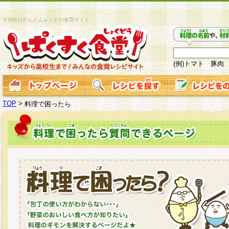
子供向けかんたんレシピの食育サイト
(例)トマト 豚肉
TOP
>
料理で困ったら