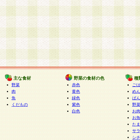
主な食材
野菜の食材の色
種
野菜
赤色
ご
肉
黄色
め
魚
緑色
ぱ
くだもの
紫色
野
白色
お
お
た
サ
シ