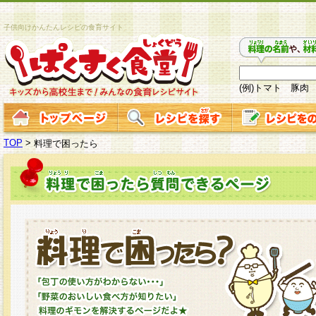
子供向けかんたんレシピの食育サイト
(例)トマト 豚肉
TOP
>
料理で困ったら