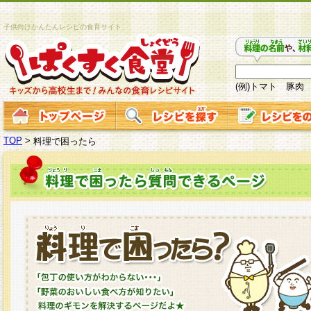
子供向けかんたんレシピの食育サイト
(例)トマト 豚肉
TOP
>
料理で困ったら