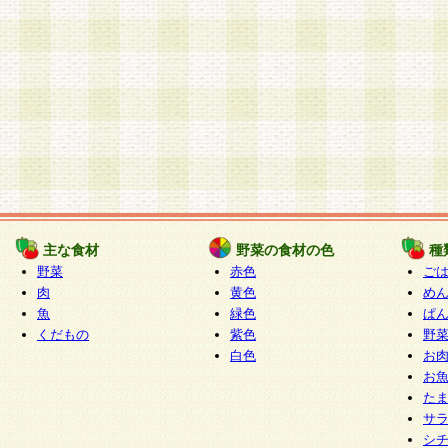
主な食材
野菜の食材の色
種
野菜
赤色
ご
肉
黄色
め
魚
緑色
ぱ
くだもの
紫色
野
白色
お
お
た
サ
シ