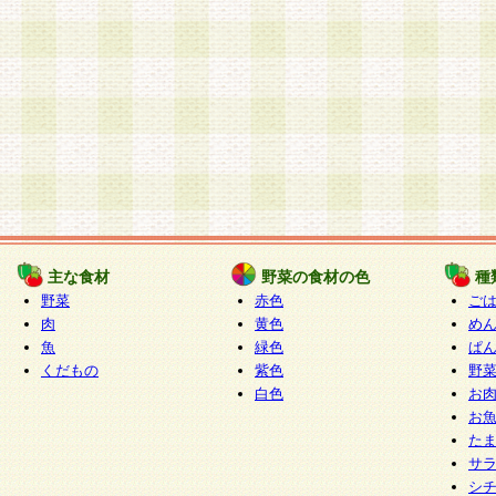
主な食材
野菜の食材の色
種
野菜
赤色
ご
肉
黄色
め
魚
緑色
ぱ
くだもの
紫色
野
白色
お
お
た
サ
シ