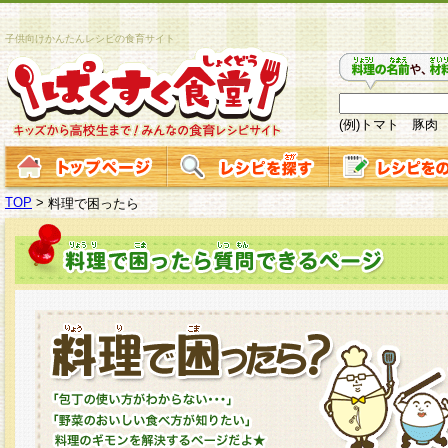
子供向けかんたんレシピの食育サイト
(例)トマト 豚肉
TOP
>
料理で困ったら