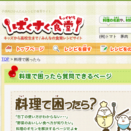
子供向けかんたんレシピの食育サイト
(例)トマト 豚肉
TOP
>
料理で困ったら