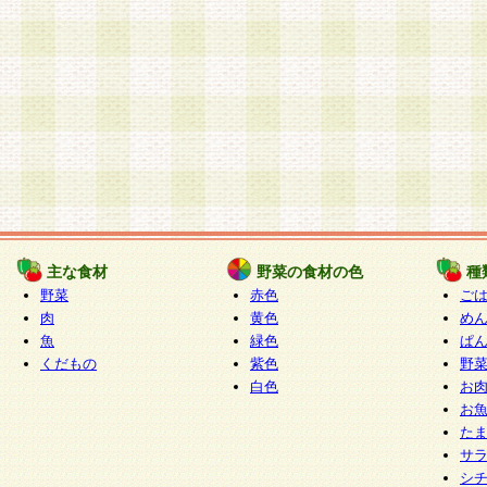
主な食材
野菜の食材の色
種
野菜
赤色
ご
肉
黄色
め
魚
緑色
ぱ
くだもの
紫色
野
白色
お
お
た
サ
シ