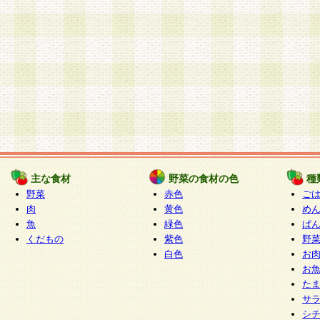
主な食材
野菜の食材の色
種
野菜
赤色
ご
肉
黄色
め
魚
緑色
ぱ
くだもの
紫色
野
白色
お
お
た
サ
シ