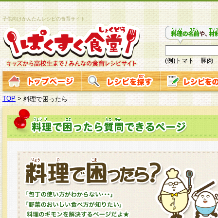
子供向けかんたんレシピの食育サイト
(例)トマト 豚肉
TOP
>
料理で困ったら