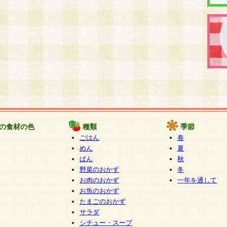
の食材の色
種類
季節
ごはん
春
めん
夏
ぱん
秋
野菜のおかず
冬
お肉のおかず
一年を通して
お魚のおかず
たまごのおかず
サラダ
シチュー・スープ