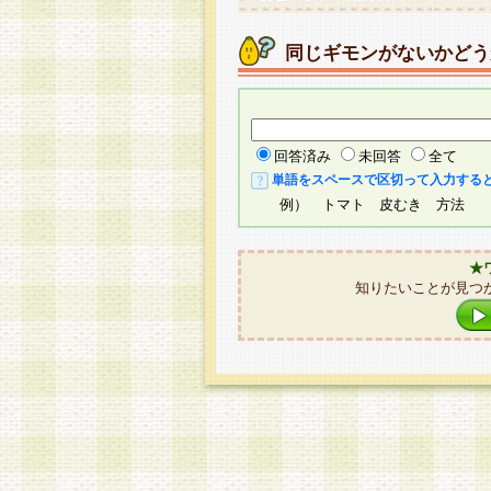
同じギモンがないかどう
回答済み
未回答
全て
単語をスペースで区切って入力する
例） トマト 皮むき 方法
★
知りたいことが見つ