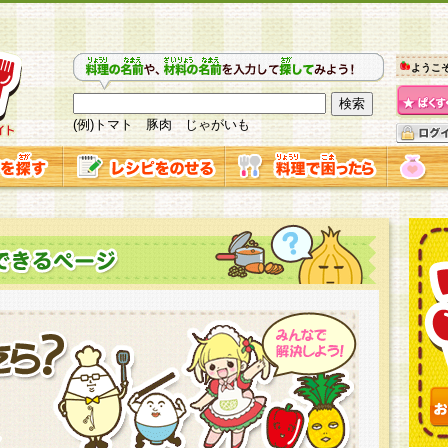
ようこ
(例)トマト 豚肉 じゃがいも