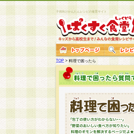
子供向けかんたんレシピの食育サイト
TOP
>
料理で困ったら