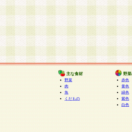
主な食材
野菜
野菜
赤色
肉
黄色
魚
緑色
くだもの
紫色
白色