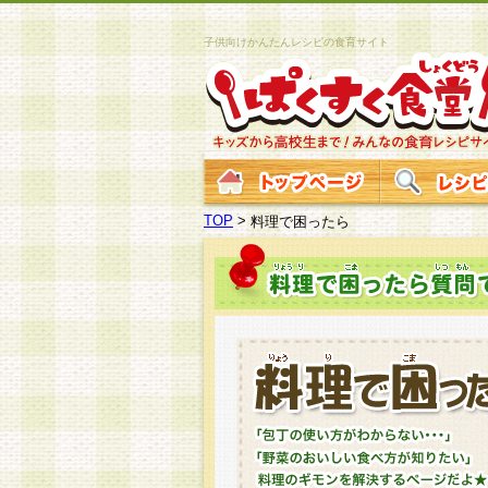
子供向けかんたんレシピの食育サイト
TOP
>
料理で困ったら