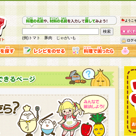
ようこ
(例)トマト 豚肉 じゃがいも