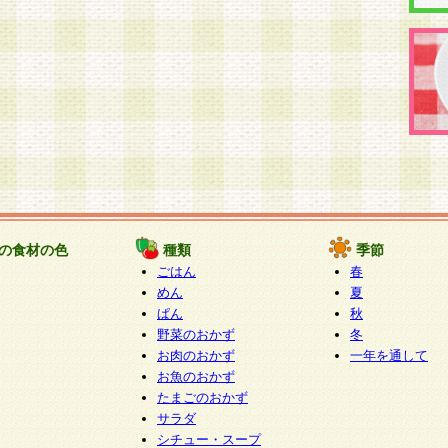
の食材の色
種類
季節
ごはん
春
めん
夏
ぱん
秋
野菜のおかず
冬
お肉のおかず
一年を通して
お魚のおかず
たまごのおかず
サラダ
シチュー・スープ