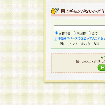
同じギモンがないかどう
回答済み
未回答
全て
単語をスペースで区切って入力する
例） トマト 皮むき 方法
★
知りたいことが見つ