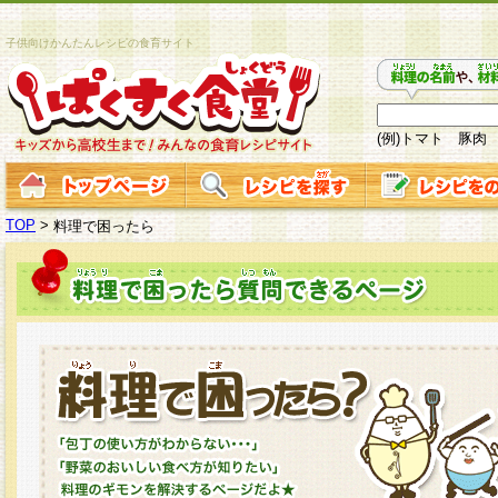
子供向けかんたんレシピの食育サイト
(例)トマト 豚肉
TOP
>
料理で困ったら