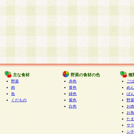
主な食材
野菜の食材の色
種
野菜
赤色
ご
肉
黄色
め
魚
緑色
ぱ
くだもの
紫色
野
白色
お
お
た
サ
シ