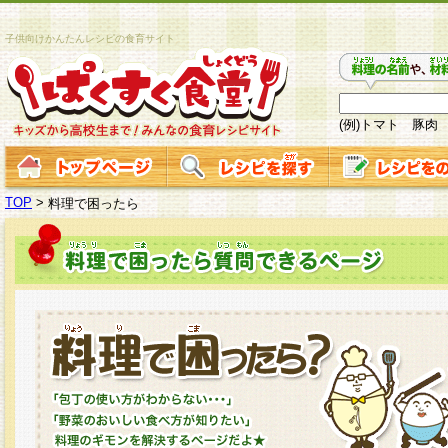
子供向けかんたんレシピの食育サイト
(例)トマト 豚肉
TOP
>
料理で困ったら