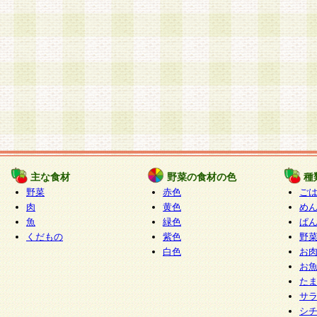
主な食材
野菜の食材の色
種
野菜
赤色
ご
肉
黄色
め
魚
緑色
ぱ
くだもの
紫色
野
白色
お
お
た
サ
シ