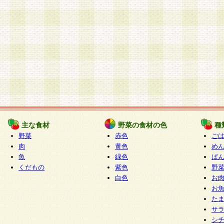
主な食材
野菜の食材の色
種
野菜
赤色
ご
肉
黄色
め
魚
緑色
ぱ
くだもの
紫色
野
白色
お
お
た
サ
シ