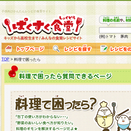
子供向けかんたんレシピの食育サイト
(例)トマト 豚肉
TOP
>
料理で困ったら