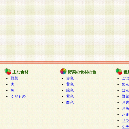
主な食材
野菜の食材の色
種
野菜
赤色
ご
肉
黄色
め
魚
緑色
ぱ
くだもの
紫色
野
白色
お
お
た
サ
シ