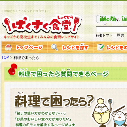
子供向けかんたんレシピの食育サイト
(例)トマト 豚肉
TOP
>
料理で困ったら